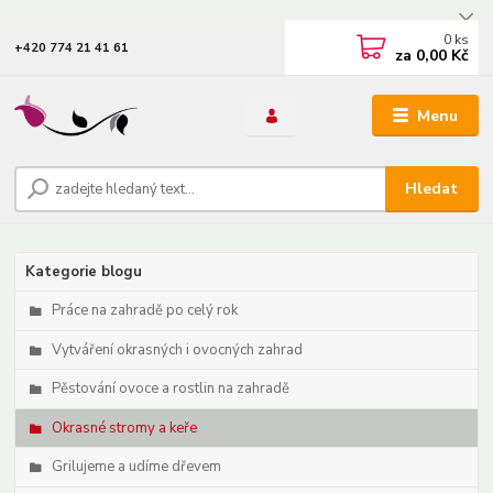
0
ks
+420 774 21 41 61
za
0,00 Kč
Menu
Hledat
Kategorie blogu
Práce na zahradě po celý rok
Vytváření okrasných i ovocných zahrad
Pěstování ovoce a rostlin na zahradě
Okrasné stromy a keře
Grilujeme a udíme dřevem