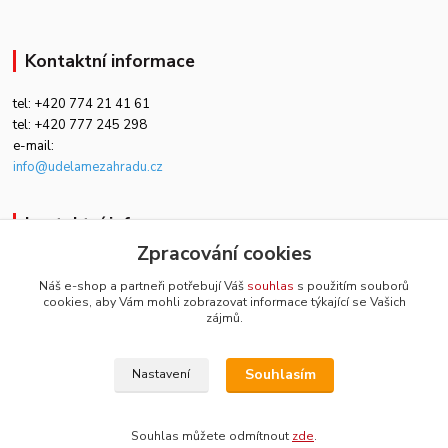
Kontaktní informace
tel: +420 774 21 41 61
tel: +420 777 245 298
e-mail:
info@udelamezahradu.cz
kontaktní informace
Zpracování cookies
+420 774 21 41 61
Náš e-shop a partneři potřebují Váš
souhlas
s použitím souborů
cookies, aby Vám mohli zobrazovat informace týkající se Vašich
zahradaeshop@email.cz
zájmů.
Souhlasím
Nastavení
Zahradnictví Říčany, zákaz kopírování textů a fotografií
Souhlas můžete odmítnout
zde
.