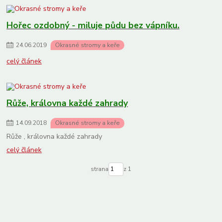
Hořec ozdobný - miluje půdu bez vápníku.
24
.
06
.
2019
Okrasné stromy a keře
celý článek
Růže, královna každé zahrady
14
.
09
.
2018
Okrasné stromy a keře
Růže , královna každé zahrady
celý článek
strana
z 1