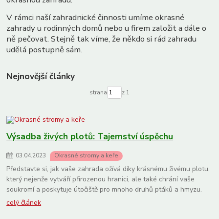
druhy ruzi
gentiana
hořec
V rámci naší zahradnické činnosti umíme okrasné
zahrady u rodinných domů nebo u firem založit a dále o
ně pečovat. Stejně tak víme, že někdo si rád zahradu
udělá postupně sám.
Nejnovější články
strana
z 1
Výsadba živých plotů: Tajemství úspěchu
03
.
04
.
2023
Okrasné stromy a keře
Představte si, jak vaše zahrada ožívá díky krásnému živému plotu,
který nejenže vytváří přirozenou hranici, ale také chrání vaše
soukromí a poskytuje útočiště pro mnoho druhů ptáků a hmyzu.
celý článek