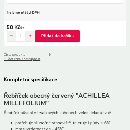
Nejsme plátci DPH
58 Kč
/
ks
Přidat do košíku
Číslo produktu:
9
Hlídat cenu / dostupnost
Kompletní specifikace
Řebříček obecný červený "ACHILLEA
MILLEFOLIUM"
Řebříček působí v trvalkových záhonech velmi dekorativně.
potřebuje slunečné stanoviště, toleruje i půdy sušší
mrazuvzdornost do - 45°C