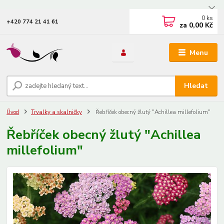
0
ks
+420 774 21 41 61
za
0,00 Kč
Menu
Hledat
Úvod
Trvalky a skalničky
Řebříček obecný žlutý "Achillea millefolium"
Řebříček obecný žlutý "Achillea
millefolium"