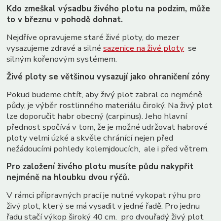
druhy ruzi
gentiana
hořec
Kdo zmeškal výsadbu živého plotu na podzim, může
to v březnu v pohodě dohnat.
Nejdříve opravujeme staré živé ploty, do mezer
vysazujeme zdravé a silné
sazenice na živé ploty
se
silným kořenovým systémem.
Živé ploty se většinou vysazují jako ohraničení zóny
Pokud budeme chtít, aby živý plot zabral co nejméně
půdy, je výběr rostlinného materiálu čiroký. Na živý plot
lze doporučit habr obecný (carpinus). Jeho hlavní
přednost spočívá v tom, že je možné udržovat habrové
ploty velmi úzké a skvěle chránící nejen před
nežádoucími pohledy kolemjdoucích, ale i před větrem.
Pro založení živého plotu musíte půdu nakypřit
nejméně na hloubku dvou rýčů.
V rámci přípravných prací je nutné vykopat rýhu pro
živý plot, který se má vysadit v jedné řadě. Pro jednu
řadu stačí výkop široký 40 cm. pro dvouřadý živý plot