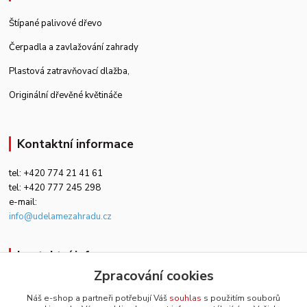
Štípané palivové dřevo
Čerpadla a zavlažování zahrady
Plastová zatravňovací dlažba
,
Originální dřevěné květináče
Kontaktní informace
tel: +420 774 21 41 61
tel: +420 777 245 298
e-mail:
info@udelamezahradu.cz
kontaktní informace
Zpracování cookies
+420 774 21 41 61
Náš e-shop a partneři potřebují Váš
souhlas
s použitím souborů