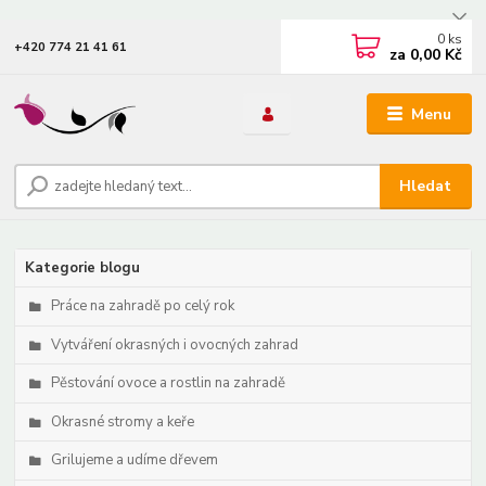
0
ks
+420 774 21 41 61
za
0,00 Kč
Menu
Hledat
Kategorie blogu
Práce na zahradě po celý rok
Vytváření okrasných i ovocných zahrad
Pěstování ovoce a rostlin na zahradě
Okrasné stromy a keře
Grilujeme a udíme dřevem