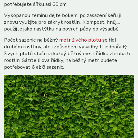
potřebujete šířku asi 60 cm.
Vykopanou zeminu dejte bokem, po zasazení keřů ji
znovu využijte pro zákryt rostlin. Kompost, hnůj...,
použijte jako nastýlku na povrch půdy po výsadbě.
Počet sazenic na běžný
metr živého plotu
se řídí
druhém rostliny, ale i způsobem výsadby. U jednořadý
živých plotů stačí na každý běžný metr řádku zhruba 5
rostlin. Sázíte li dva řádky, na běžný metr budete
potřebovat 6 až 8 sazenic.