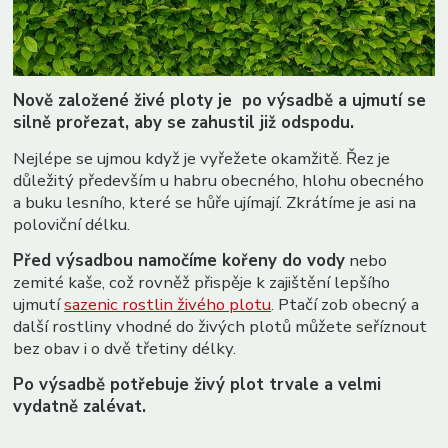
Nově založené živé ploty je po výsadbě a ujmutí se
silně prořezat, aby se zahustil již odspodu.
Nejlépe se ujmou když je vyřežete okamžitě. Řez je
důležitý především u habru obecného, hlohu obecného
a buku lesního, které se hůře ujímají. Zkrátíme je asi na
poloviční délku.
Před výsadbou namočíme kořeny do vody
nebo
zemité kaše, což rovněž přispěje k zajištění lepšího
ujmutí
sazenic rostlin živého plotu
. Ptačí zob obecný a
další rostliny vhodné do živých plotů můžete seříznout
bez obav i o dvě třetiny délky.
Po výsadbě potřebuje živý plot trvale a velmi
vydatně zalévat.