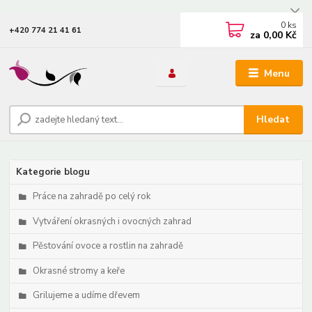
0
ks
+420 774 21 41 61
za
0,00 Kč
Menu
Hledat
Kategorie blogu
Práce na zahradě po celý rok
Vytváření okrasných i ovocných zahrad
Pěstování ovoce a rostlin na zahradě
Okrasné stromy a keře
Grilujeme a udíme dřevem