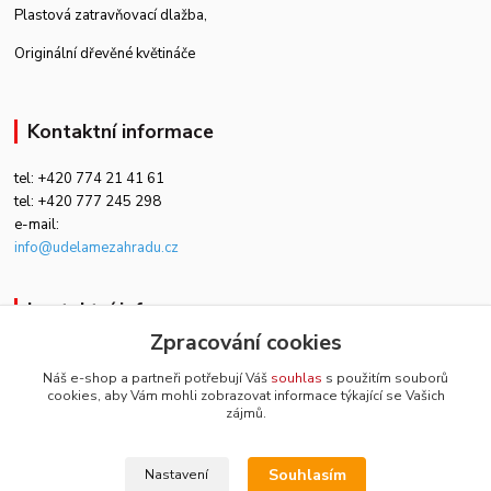
Plastová zatravňovací dlažba
,
Originální dřevěné květináče
Kontaktní informace
tel: +420 774 21 41 61
tel: +420 777 245 298
e-mail:
info@udelamezahradu.cz
kontaktní informace
Zpracování cookies
+420 774 21 41 61
Náš e-shop a partneři potřebují Váš
souhlas
s použitím souborů
cookies, aby Vám mohli zobrazovat informace týkající se Vašich
zahradaeshop@email.cz
zájmů.
Souhlasím
Nastavení