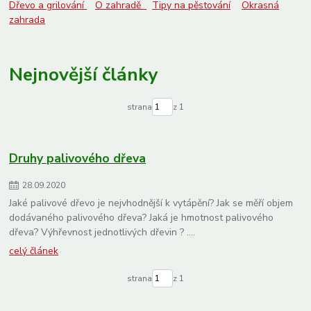
Dřevo a grilování
O zahradě
Tipy na pěstování
Okrasná
druhy ruzi
gentiana
hořec
zahrada
Nejnovější články
strana
z 1
Druhy palivového dřeva
28
.
09
.
2020
Jaké palivové dřevo je nejvhodnější k vytápění? Jak se měří objem
dodávaného palivového dřeva? Jaká je hmotnost palivového
dřeva? Výhřevnost jednotlivých dřevin ? ....
celý článek
strana
z 1