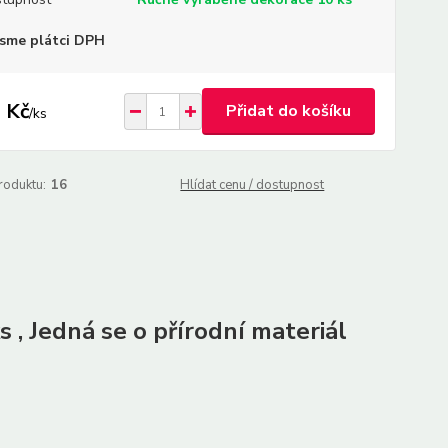
sme plátci DPH
 Kč
Přidat do košíku
/
ks
roduktu:
16
Hlídat cenu / dostupnost
s , Jedná se o přírodní materiál