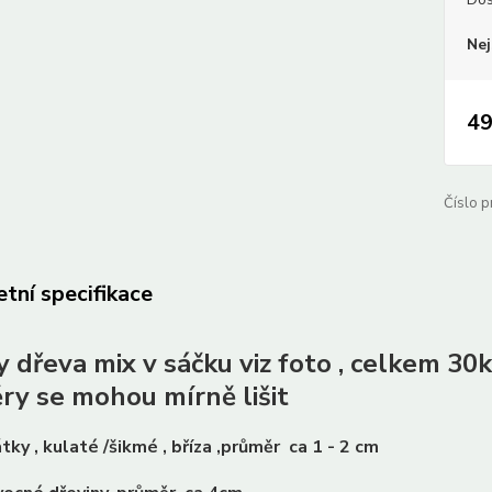
Nej
49
Číslo p
tní specifikace
y dřeva mix v sáčku viz foto , celkem 30k
ry se mohou mírně lišit
tky , kulaté /šikmé , bříza ,průměr ca 1 - 2 cm