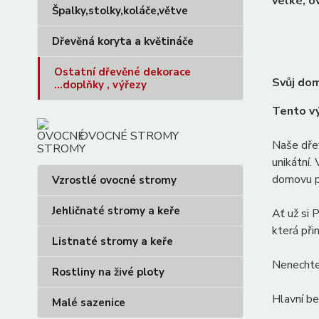
velké, o
Špalky,stolky,koláče,větve
Dřevěná koryta a květináče
Ostatní dřevěné dekorace
Svůj dom
...doplňky , výřezy
Tento vý
OVOCNÉ STROMY
Naše dřev
unikátní.
domovu př
Vzrostlé ovocné stromy
Jehličnaté stromy a keře
Ať už si 
která př
Listnaté stromy a keře
Nenechte 
Rostliny na živé ploty
Hlavní be
Malé sazenice