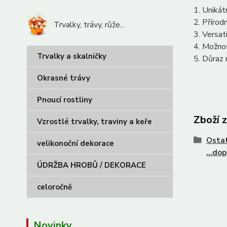
1. Unikát
2. Přírod
Trvalky, trávy, růže...
3. Versat
4. Možnos
Trvalky a skalničky
5. Důraz 
Okrasné trávy
Pnoucí rostliny
Zboží 
Vzrostlé trvalky, traviny a keře
Ostat
velikonoční dekorace
...do
ÚDRŽBA HROBŮ / DEKORACE
celoročně
Novinky