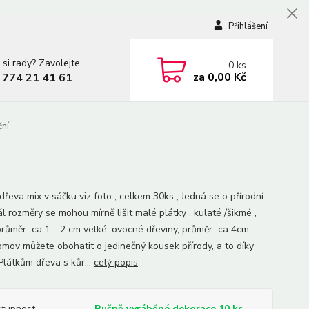
Přihlášení
 si rady? Zavolejte.
0
ks
za
0,00 Kč
 774 21 41 61
ční
dřeva mix v sáčku viz foto , celkem 30ks , Jedná se o přírodní
l rozměry se mohou mírně lišit malé plátky , kulaté /šikmé ,
,průměr ca 1 - 2 cm velké, ovocné dřeviny, průměr ca 4cm
omov můžete obohatit o jedinečný kousek přírody, a to díky
Plátkům dřeva s kůr...
celý popis
tupnost
Ručně vyráběné dekorace 10 ks