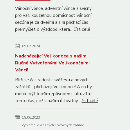
Vánoční věnce, adventní věnce a svícny
pro vaši kouzelnou domácnost Vánoční
sezóna je za dveřmi a s ní přichází čas
přemýšlet o výzdobě, která...
číst celé
09.02.2024
Nadcházející Velikonoce s našimi
Ručně Vytvořenými Velikonočními
Věnci!
Blíží se čas radosti, svěžesti a nových
začátků - přicházejí Velikonoce! A co by
mohlo být lepším způsobem, jak uvítat
tento čas, než s naším úchvatný...
číst celé
18.06.2023
Vytváření okrasných i ovocných zahrad