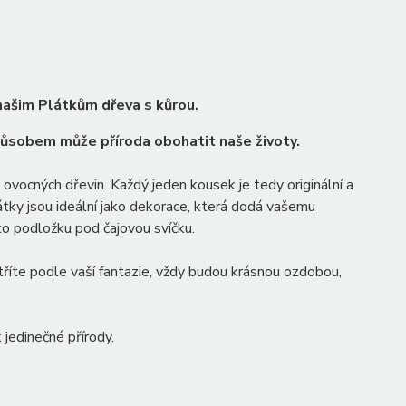
našim Plátkům dřeva s kůrou.
působem může příroda obohatit naše životy.
ovocných dřevin. Každý jeden kousek je tedy originální a
látky jsou ideální jako dekorace, která dodá vašemu
ko podložku pod čajovou svíčku.
etříte podle vaší fantazie, vždy budou krásnou ozdobou,
jedinečné přírody.