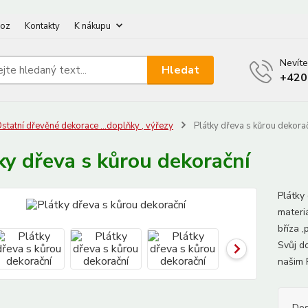
oz
Kontakty
K nákupu
Nevíte
Hledat
+420
statní dřevěné dekorace ...doplňky , výřezy
Plátky dřeva s kůrou dekora
ky dřeva s kůrou dekorační
Plátky 
materiá
bříza 
Svůj d
našim 
Dos