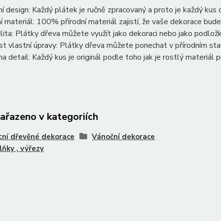
ní design: Každý plátek je ručně zpracovaný a proto je každý kus or
ní materiál: 100% přírodní materiál zajistí, že vaše dekorace bud
ilita: Plátky dřeva můžete využít jako dekoraci nebo jako podložk
t vlastní úpravy: Plátky dřeva můžete ponechat v přírodním stav
na detail: Každý kus je originál podle toho jak je rostlý materiál 
zařazeno v kategoriích
ní dřevěné dekorace
Vánoční dekorace
plňky , výřezy