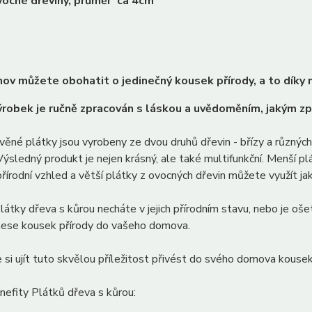
vocné dřeviny, průměr ca 4cm
ov můžete obohatit o jedinečný kousek přírody, a to díky 
robek je ručně zpracován s láskou a uvědoměním, jakým z
ěné plátky jsou vyrobeny ze dvou druhů dřevin - břízy a různých 
 Výsledný produkt je nejen krásný, ale také multifunkční. Menší p
írodní vzhled a větší plátky z ovocných dřevin můžete využít ja
Plátky dřeva s kůrou necháte v jejich přírodním stavu, nebo je oš
inese kousek přírody do vašeho domova.
si ujít tuto skvělou příležitost přivést do svého domova kousek 
nefity Plátků dřeva s kůrou: