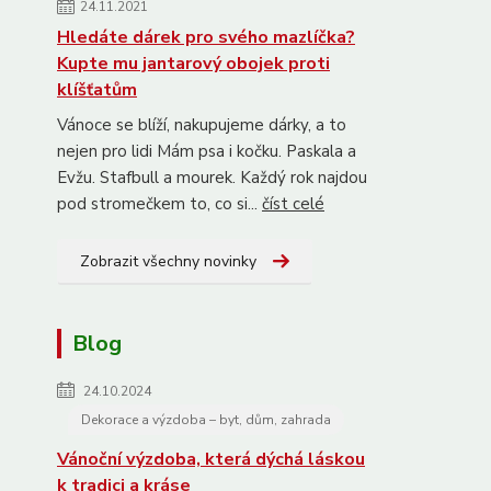
24.11.2021
Hledáte dárek pro svého mazlíčka?
Kupte mu jantarový obojek proti
klíšťatům
Vánoce se blíží, nakupujeme dárky, a to
nejen pro lidi Mám psa i kočku. Paskala a
Evžu. Stafbull a mourek. Každý rok najdou
pod stromečkem to, co si...
číst celé
Zobrazit všechny novinky
Blog
24.10.2024
Dekorace a výzdoba – byt, dům, zahrada
Vánoční výzdoba, která dýchá láskou
k tradici a kráse