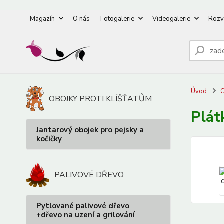
Magazín
O nás
Fotogalerie
Videogalerie
Rozv
Úvod
O
OBOJKY PROTI KLÍŠŤATŮM
Plát
Jantarový obojek pro pejsky a
kočičky
PALIVOVÉ DŘEVO
Pytlované palivové dřevo
+dřevo na uzení a grilování