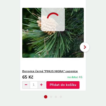
Borovice černá "PINUS NIGRA" sazenice
Smrk pichla
65 Kč
65 Kč
na dotaz 46
Přidat do košíku