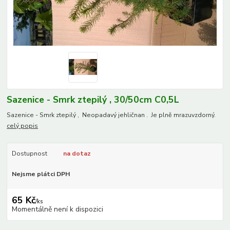
Sazenice - Smrk ztepilý , 30/50cm C0,5L
Sazenice - Smrk ztepilý , Neopadavý jehličnan . Je plně mrazuvzdorný.
celý popis
Dostupnost
na dotaz
Nejsme plátci DPH
65 Kč
/
ks
Momentálně není k dispozici