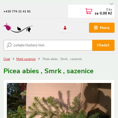
0
ks
+420 774 21 41 61
za
0,00 Kč
Menu
Hledat
Úvod
Malé sazenice
Picea abies , Smrk , sazenice
Picea abies , Smrk , sazenice