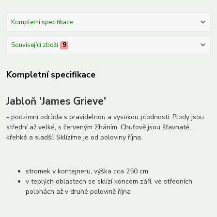
Kompletní specifikace
Související zboží
9
Kompletní specifikace
Jabloň 'James Grieve'
-
podzimní odrůda s pravidelnou a vysokou plodností. Plody jsou
střední až velké, s červeným žíháním. Chuťově jsou šťavnaté,
křehké a sladší. Sklízíme je od poloviny října.
stromek v kontejneru,
výška cca 250 cm
v teplých oblastech se sklízí koncem září, ve středních
polohách až v druhé polovině října