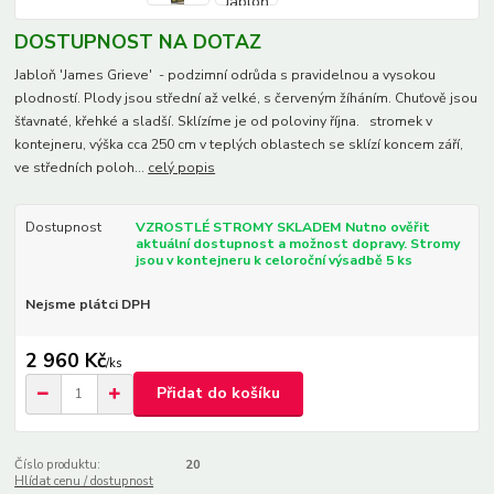
DOSTUPNOST NA DOTAZ
Jabloň 'James Grieve' - podzimní odrůda s pravidelnou a vysokou
plodností. Plody jsou střední až velké, s červeným žíháním. Chuťově jsou
šťavnaté, křehké a sladší. Sklízíme je od poloviny října. stromek v
kontejneru, výška cca 250 cm v teplých oblastech se sklízí koncem září,
ve středních poloh...
celý popis
Dostupnost
VZROSTLÉ STROMY SKLADEM Nutno ověřit
aktuální dostupnost a možnost dopravy. Stromy
jsou v kontejneru k celoroční výsadbě 5 ks
Nejsme plátci DPH
2 960 Kč
/
ks
Přidat do košíku
Číslo produktu:
20
Hlídat cenu / dostupnost