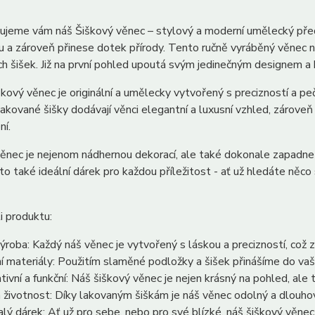
ujeme vám náš Šiškový věnec – stylový a moderní umělecký pře
 a zároveň přinese dotek přírody. Tento ručně vyráběný věnec n
h šišek. Již na první pohled upoutá svým jedinečným designem a 
kový věnec je originální a umělecky vytvořený s precizností a pečl
Lakované šišky dodávají věnci elegantní a luxusní vzhled, zároveň 
ní.
ěnec je nejenom nádhernou dekorací, ale také dokonale zapadne do
 to také ideální dárek pro každou příležitost - ať už hledáte něc
i produktu:
výroba: Každý náš věnec je vytvořený s láskou a precizností, což z
ní materiály: Použitím slaměné podložky a šišek přinášíme do v
tivní a funkční: Náš šiškový věnec je nejen krásný na pohled, ale
 životnost: Díky lakovaným šiškám je náš věnec odolný a dlouho
lý dárek: Ať už pro sebe, nebo pro své blízké, náš šiškový věnec j