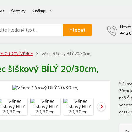
oz
Kontakty
K nákupu
Nevíte
Hledat
+420
CELOROČNÍ VĚNCE
Věnec šiškový BÍLÝ 20/30cm,
c šiškový BÍLÝ 20/30cm,
Šiškov
30cm j
náš Ši
vdechn
dotek 
Dos