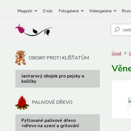
Magazín
O nás
Fotogalerie
Videogalerie
Rozv
Úvod
OBOJKY PROTI KLÍŠŤATŮM
Věne
Jantarový obojek pro pejsky a
kočičky
PALIVOVÉ DŘEVO
Pytlované palivové dřevo
+dřevo na uzení a grilování