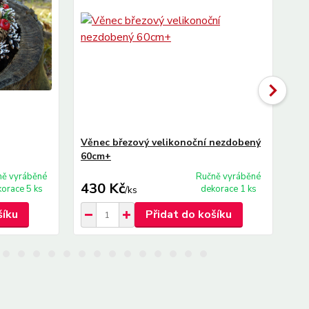
Věnec březový velikonoční nezdobený
Vě
60cm+
60
ně vyráběné
Ručně vyráběné
430 Kč
6
orace 5 ks
dekorace 1 ks
/
ks
šíku
Přidat do košíku