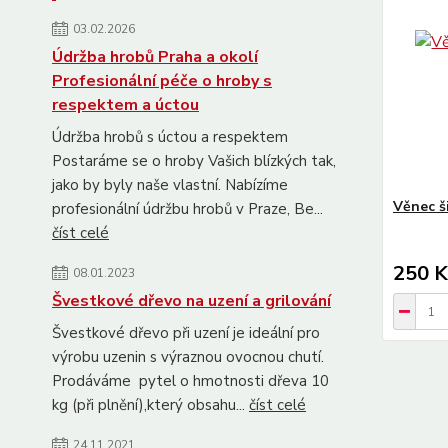
03.02.2026
Údržba hrobů Praha a okolí
Profesionální péče o hroby s
respektem a úctou
Údržba hrobů s úctou a respektem
Postaráme se o hroby Vašich blízkých tak,
jako by byly naše vlastní. Nabízíme
Věnec š
profesionální údržbu hrobů v Praze, Be...
číst celé
250 K
08.01.2023
Švestkové dřevo na uzení a grilování
Švestkové dřevo při uzení je ideální pro
výrobu uzenin s výraznou ovocnou chutí.
Prodáváme pytel o hmotnosti dřeva 10
kg (při plnění),který obsahu...
číst celé
24.11.2021