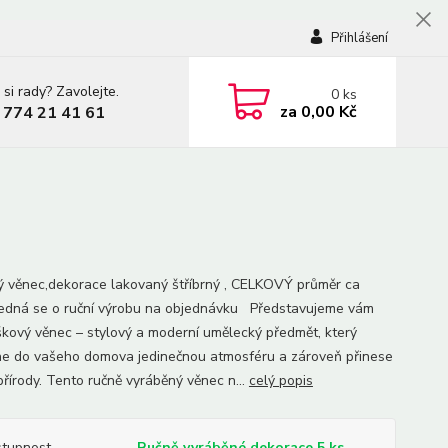
Přihlášení
 si rady? Zavolejte.
0
ks
za
0,00 Kč
 774 21 41 61
ý věnec,dekorace lakovaný štříbrný , CELKOVÝ průměr ca
edná se o ruční výrobu na objednávku Představujeme vám
škový věnec – stylový a moderní umělecký předmět, který
e do vašeho domova jedinečnou atmosféru a zároveň přinese
přírody. Tento ručně vyráběný věnec n...
celý popis
tupnost
Ručně vyráběné dekorace 5 ks