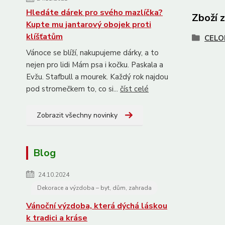
Hledáte dárek pro svého mazlíčka?
Zboží 
Kupte mu jantarový obojek proti
klíšťatům
CELO
Vánoce se blíží, nakupujeme dárky, a to
nejen pro lidi Mám psa i kočku. Paskala a
Evžu. Stafbull a mourek. Každý rok najdou
pod stromečkem to, co si...
číst celé
Zobrazit všechny novinky
Blog
24.10.2024
Dekorace a výzdoba – byt, dům, zahrada
Vánoční výzdoba, která dýchá láskou
k tradici a kráse