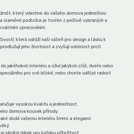
dmět, který vdechne do vašeho domova jedinečnou
a slaměné podložce je tvořen z pečlivě vybraných a
kvalitním zpracováním.
ivostí, která odráží naši vášeň pro design a lásku k
prodlužují jeho životnost a zvyšují odolnost proti
 jakéhokoli interiéru a oživí jakýkoli stůl, dveře nebo
o speciálního pro své blízké, nebo chcete udělat radost
aručuje vysokou kvalitu a jedinečnost.
ašeho domova kousek přírody.
 také dodá vašemu interiéru šmrnc a eleganci.
věký.
e ideální dárek pro každou příležitost.