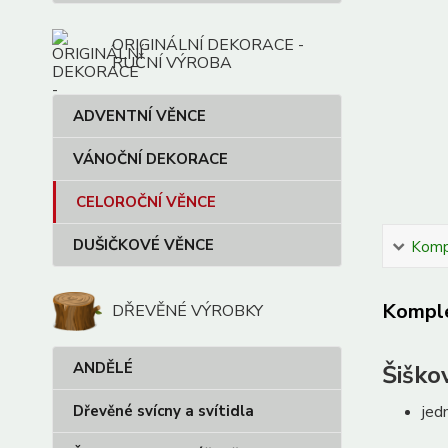
ORIGINÁLNÍ DEKORACE -
RUČNÍ VÝROBA
ADVENTNÍ VĚNCE
VÁNOČNÍ DEKORACE
CELOROČNÍ VĚNCE
DUŠIČKOVÉ VĚNCE
Kompl
Komple
DŘEVĚNÉ VÝROBKY
ANDĚLÉ
Šiško
Dřevěné svícny a svítidla
jed