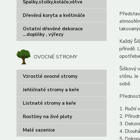
Špalky,stolky,koláče,větve
Představ
Dřevěná koryta a květináče
atmosféru
lakovanýc
Ostatní dřevěné dekorace
...doplňky , výřezy
Každý Šiš
přírodě. 
opotřebe
OVOCNÉ STROMY
Šiškový v
stěnu. Je
Vzrostlé ovocné stromy
sobě.
Jehličnaté stromy a keře
Přednost
Listnaté stromy a keře
1. Ruční 
2. Přírod
Rostliny na živé ploty
3. Dekora
Malé sazenice
4. Dlouhá
5. Dokona