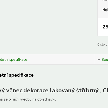
Nej
25
Číslo p
etní specifikace
Souv
tní specifikace
vý věnec,dekorace lakovaný štříbrný ,
ná se o ruční výrobu na objednávku