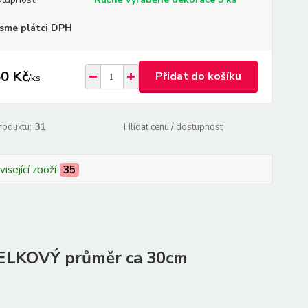
sme plátci DPH
0 Kč
Přidat do košíku
/
ks
roduktu:
31
Hlídat cenu / dostupnost
isející zboží
35
 CELKOVÝ průměr ca 30cm