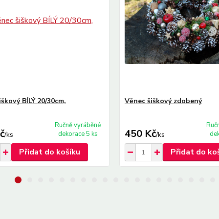
iškový BÍLÝ 20/30cm,
Věnec šiškový zdobený
Ručně vyráběné
Ruč
č
450 Kč
dekorace 5 ks
dek
/
ks
/
ks
Přidat do košíku
Přidat do ko