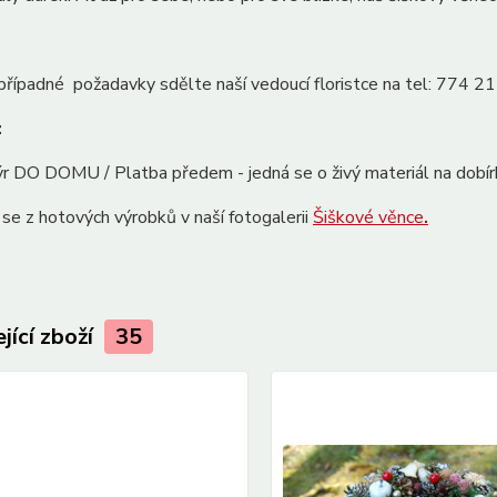
řípadné požadavky sdělte naší vedoucí floristce na tel: 774 2
:
ýr DO DOMU / Platba předem - jedná se o živý materiál na dobír
e se z hotových výrobků v naší fotogalerii
Šiškové věnce
.
jící zboží
35