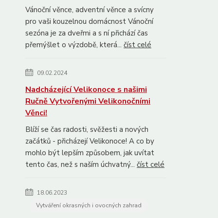
Vánoční věnce, adventní věnce a svícny
pro vaši kouzelnou domácnost Vánoční
sezóna je za dveřmi a s ní přichází čas
přemýšlet o výzdobě, která...
číst celé
09.02.2024
Nadcházející Velikonoce s našimi
Ručně Vytvořenými Velikonočními
Věnci!
Blíží se čas radosti, svěžesti a nových
začátků - přicházejí Velikonoce! A co by
mohlo být lepším způsobem, jak uvítat
tento čas, než s naším úchvatný...
číst celé
18.06.2023
Vytváření okrasných i ovocných zahrad