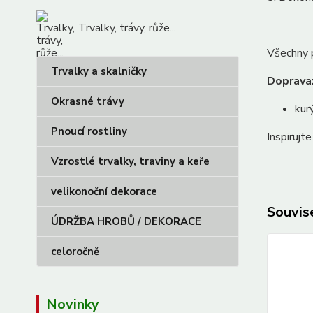
Trvalky, trávy, růže...
Všechny p
Trvalky a skalničky
Doprava
Okrasné trávy
kur
Pnoucí rostliny
Inspirujt
Vzrostlé trvalky, traviny a keře
velikonoční dekorace
Souvise
ÚDRŽBA HROBŮ / DEKORACE
celoročně
Novinky